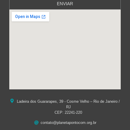
ENVIAR
Ladeira dos Guararapes, 39 - Cosme Velho – Rio de Janeiro /
RJ
CEP: 22241-220
contato@planetapontocom.org.br