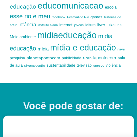
educomunicacao
educação
escola
esse rio e meu
games
facebook
Festival do Rio
historias de
infância
livro
internet
leitura
luiza lins
artur
instituto alana
jovens
midiaeducação
midia
Meio ambiente
mídia e educação
educação
mídia
nave
revistapontocom
planetapontocom
sala
publicidade
pesquisa
de aula
sustentabilidade
silvana gontijo
televisão
unesco
violência
Você pode gostar de: