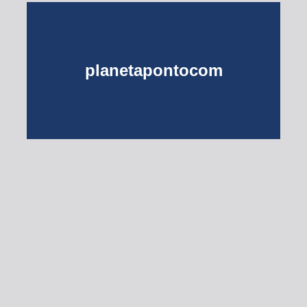
planetapontocom
Turma do Planeta