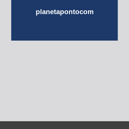
planetapontocom
Turma do Planeta