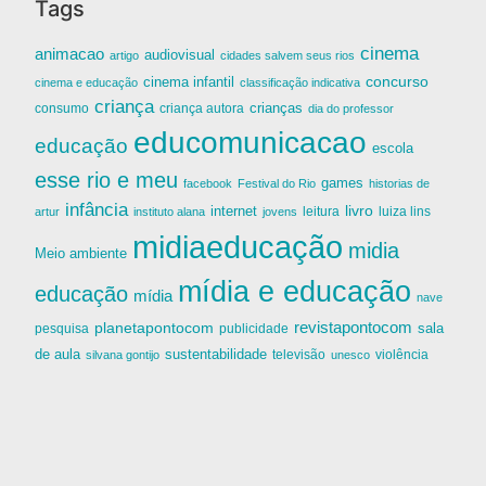
Tags
cinema
animacao
audiovisual
artigo
cidades salvem seus rios
cinema infantil
concurso
cinema e educação
classificação indicativa
criança
criança autora
crianças
consumo
dia do professor
educomunicacao
educação
escola
esse rio e meu
games
facebook
Festival do Rio
historias de
infância
livro
internet
leitura
luiza lins
artur
instituto alana
jovens
midiaeducação
midia
Meio ambiente
mídia e educação
educação
mídia
nave
revistapontocom
planetapontocom
sala
publicidade
pesquisa
de aula
sustentabilidade
silvana gontijo
televisão
unesco
violência