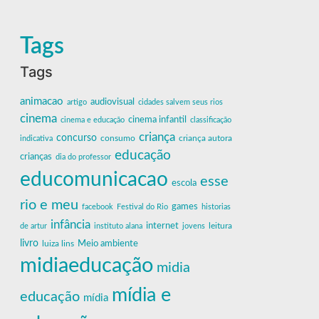
Tags
Tags
animacao
audiovisual
artigo
cidades salvem seus rios
cinema
cinema infantil
cinema e educação
classificação
criança
concurso
criança autora
indicativa
consumo
educação
crianças
dia do professor
educomunicacao
esse
escola
rio e meu
games
facebook
Festival do Rio
historias
infância
internet
leitura
de artur
instituto alana
jovens
livro
Meio ambiente
luiza lins
midiaeducação
midia
mídia e
educação
mídia