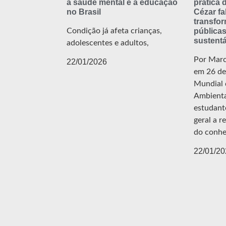
a saúde mental e a educação
prática 
no Brasil
Cézar fa
transfor
Condição já afeta crianças,
públicas
sustentá
adolescentes e adultos,
Por Marc
22/01/2026
em 26 de 
Mundial 
Ambienta
estudant
geral a r
do conhe
22/01/20