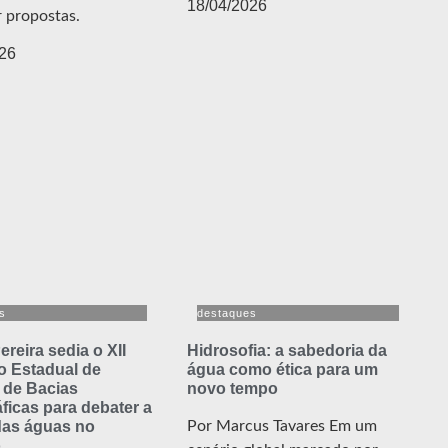
18/04/2026
 propostas.
26
s
destaques
ereira sedia o XII
Hidrosofia: a sabedoria da
o Estadual de
água como ética para um
 de Bacias
novo tempo
ficas para debater a
das águas no
Por Marcus Tavares Em um
o