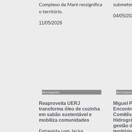
Complexo da Maré ressignifica
submeter
o território.
04/05/20
11/05/2026
destaques
destaque
Reaproveita UERJ
Miguel P
transforma óleo de cozinha
Encontr
em sabão sustentável e
Comitês
mobiliza comunidades
Hidrográ
gestão 
Entrevista com Jacira
territóri