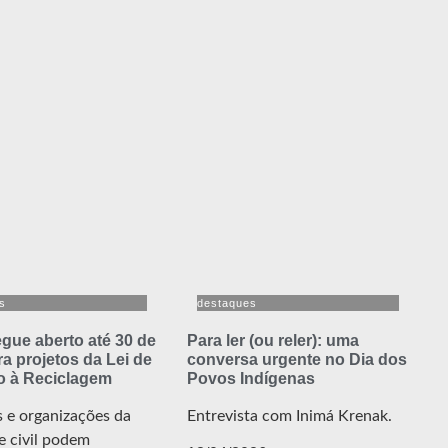
s
destaques
gue aberto até 30 de
Para ler (ou reler): uma
ra projetos da Lei de
conversa urgente no Dia dos
o à Reciclagem
Povos Indígenas
 e organizações da
Entrevista com Inimá Krenak.
e civil podem