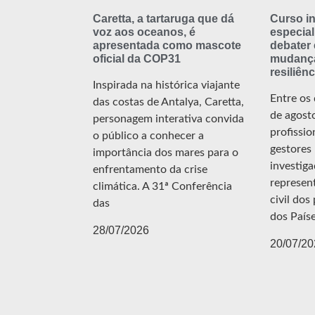
Caretta, a tartaruga que dá
Curso in
voz aos oceanos, é
especial
apresentada como mascote
debater
oficial da COP31
mudança
resiliênc
Inspirada na histórica viajante
Entre os 
das costas de Antalya, Caretta,
de agost
personagem interativa convida
profissio
o público a conhecer a
gestores 
importância dos mares para o
investiga
enfrentamento da crise
represen
climática. A 31ª Conferência
civil do
das
dos País
28/07/2026
20/07/20