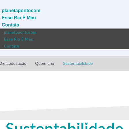
planetapontocom
Esse Rio É Meu
Contato
planetapontocom
Esse Rio É Meu
Contato
Midiaeducação
Quem cria
Sustentabilidade