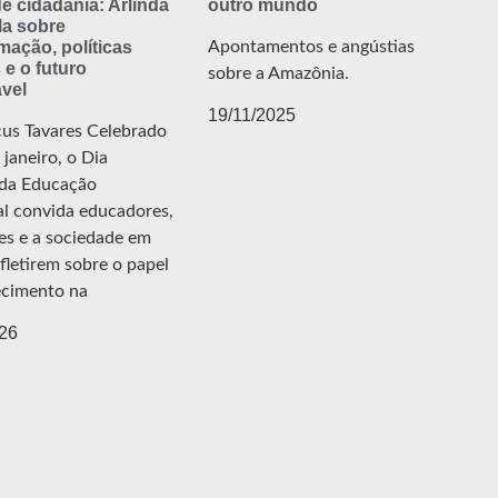
de cidadania: Arlinda
outro mundo
la sobre
mação, políticas
Apontamentos e angústias
 e o futuro
sobre a Amazônia.
vel
19/11/2025
us Tavares Celebrado
janeiro, o Dia
da Educação
l convida educadores,
es e a sociedade em
efletirem sobre o papel
cimento na
26