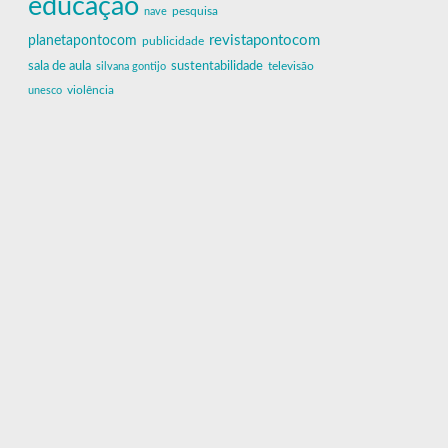
educação
nave
pesquisa
revistapontocom
planetapontocom
publicidade
sala de aula
sustentabilidade
silvana gontijo
televisão
unesco
violência