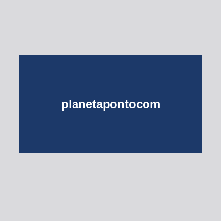
planetapontocom
Turma do Planeta