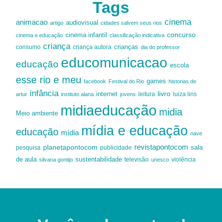
Tags
cinema
animacao
audiovisual
artigo
cidades salvem seus rios
cinema infantil
concurso
cinema e educação
classificação indicativa
criança
criança autora
crianças
consumo
dia do professor
educomunicacao
educação
escola
esse rio e meu
games
facebook
Festival do Rio
historias de
infância
livro
internet
leitura
luiza lins
artur
instituto alana
jovens
midiaeducação
midia
Meio ambiente
mídia e educação
educação
mídia
nave
revistapontocom
planetapontocom
sala
publicidade
pesquisa
de aula
sustentabilidade
silvana gontijo
televisão
unesco
violência