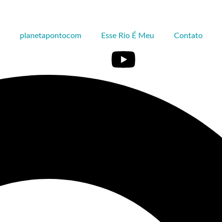
planetapontocom
Esse Rio É Meu
Contato