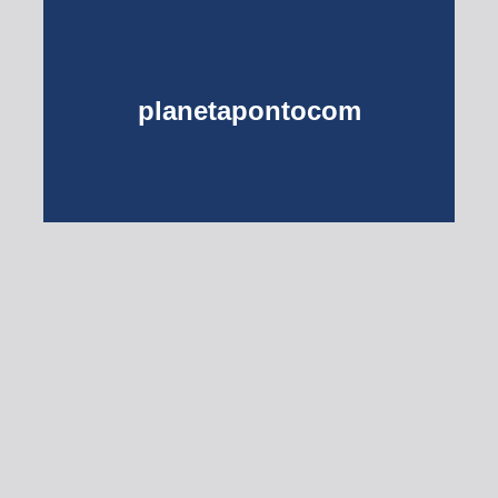
planetapontocom
Turma do Planeta