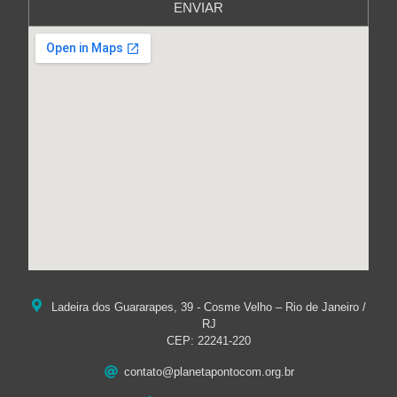
ENVIAR
Ladeira dos Guararapes, 39 - Cosme Velho – Rio de Janeiro /
RJ
CEP: 22241-220
contato@planetapontocom.org.br