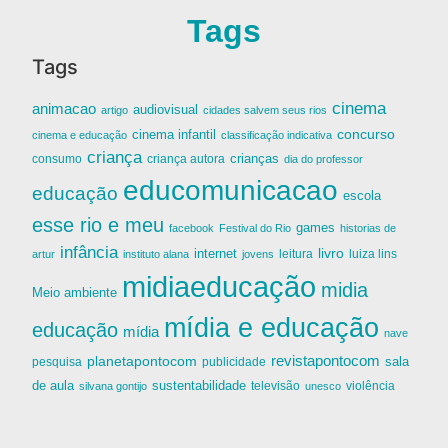
Tags
Tags
cinema
animacao
audiovisual
artigo
cidades salvem seus rios
cinema infantil
concurso
cinema e educação
classificação indicativa
criança
criança autora
crianças
consumo
dia do professor
educomunicacao
educação
escola
esse rio e meu
games
facebook
Festival do Rio
historias de
infância
livro
internet
leitura
luiza lins
artur
instituto alana
jovens
midiaeducação
midia
Meio ambiente
mídia e educação
educação
mídia
nave
revistapontocom
planetapontocom
sala
publicidade
pesquisa
de aula
sustentabilidade
silvana gontijo
televisão
unesco
violência