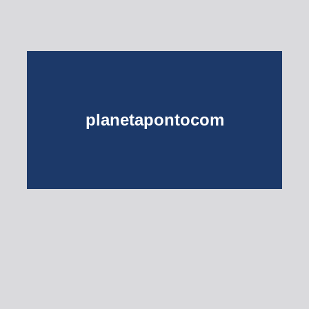
planetapontocom
Turma do Planeta