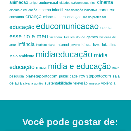
cinema
animacao
audiovisual
artigo
cidades salvem seus rios
cinema infantil
concurso
cinema e educação
classificação indicativa
criança
criança autora
crianças
consumo
dia do professor
educomunicacao
educação
escola
esse rio e meu
games
facebook
Festival do Rio
historias de
infância
livro
internet
leitura
luiza lins
artur
instituto alana
jovens
midiaeducação
midia
Meio ambiente
mídia e educação
educação
mídia
nave
revistapontocom
planetapontocom
sala
publicidade
pesquisa
de aula
sustentabilidade
silvana gontijo
televisão
unesco
violência
Você pode gostar de: