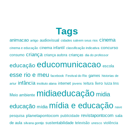
Tags
cinema
animacao
audiovisual
artigo
cidades salvem seus rios
cinema infantil
concurso
cinema e educação
classificação indicativa
criança
criança autora
crianças
consumo
dia do professor
educomunicacao
educação
escola
esse rio e meu
games
facebook
Festival do Rio
historias de
infância
livro
internet
leitura
luiza lins
artur
instituto alana
jovens
midiaeducação
midia
Meio ambiente
mídia e educação
educação
mídia
nave
revistapontocom
planetapontocom
sala
publicidade
pesquisa
de aula
sustentabilidade
silvana gontijo
televisão
unesco
violência