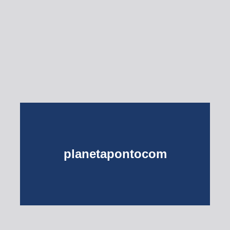
Esse Rio é Meu
planetapontocom