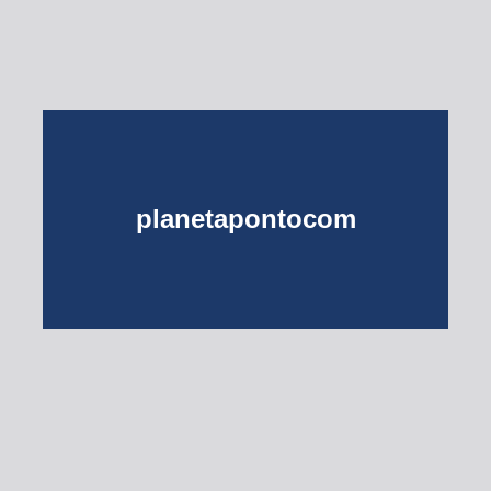
planetapontocom
Turma do Planeta