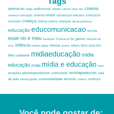
Tags
cinema
animacao
audiovisual
artigo
cidades salvem seus rios
cinema infantil
concurso
cinema e educação
classificação indicativa
criança
criança autora
crianças
consumo
dia do professor
educomunicacao
educação
escola
esse rio e meu
games
facebook
Festival do Rio
historias de
infância
livro
internet
leitura
luiza lins
artur
instituto alana
jovens
midiaeducação
midia
Meio ambiente
mídia e educação
educação
mídia
nave
revistapontocom
planetapontocom
sala
publicidade
pesquisa
de aula
sustentabilidade
silvana gontijo
televisão
unesco
violência
Você pode gostar de: