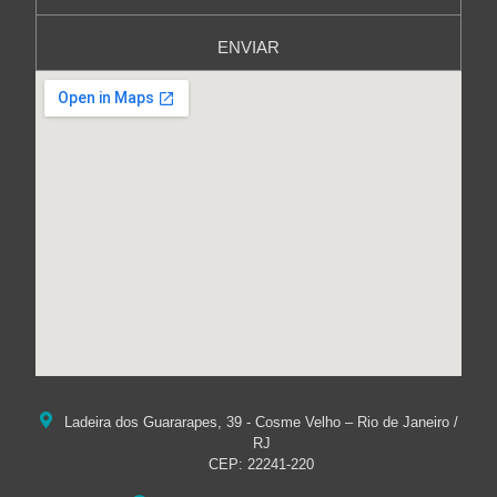
ENVIAR
Ladeira dos Guararapes, 39 - Cosme Velho – Rio de Janeiro /
RJ
CEP: 22241-220