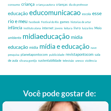
criança
criança autora
crianças
consumo
dia do professor
educomunicacao
esse
educação
escola
rio e meu
games
facebook
Festival do Rio
historias de artur
infância
livro
internet
Meio
leitura
luiza lins
instituto alana
jovens
midiaeducação
midia
ambiente
mídia e educação
educação
mídia
nave
revistapontocom
planetapontocom
sala
publicidade
pesquisa
de aula
sustentabilidade
silvana gontijo
televisão
unesco
violência
Você pode gostar de: