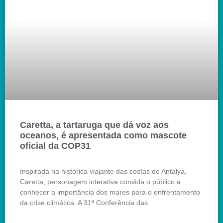
Caretta, a tartaruga que dá voz aos
oceanos, é apresentada como mascote
oficial da COP31
Inspirada na histórica viajante das costas de Antalya,
Caretta, personagem interativa convida o público a
conhecer a importância dos mares para o enfrentamento
da crise climática. A 31ª Conferência das