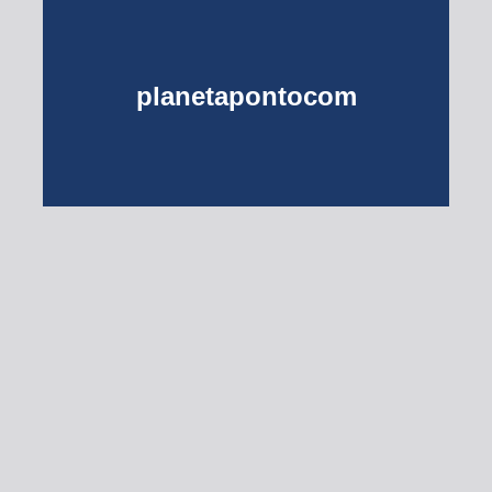
planetapontocom
Turma do Planeta