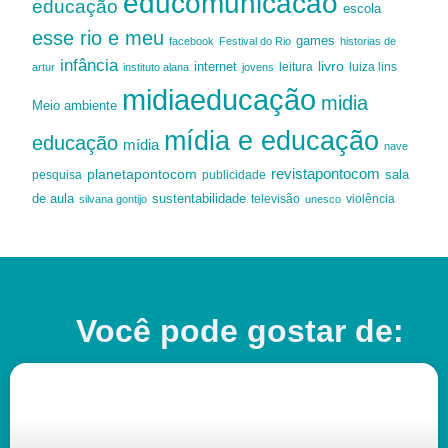
educomunicacao
educação
escola
esse rio e meu
games
facebook
Festival do Rio
historias de
infância
livro
internet
leitura
luiza lins
artur
instituto alana
jovens
midiaeducação
midia
Meio ambiente
mídia e educação
educação
mídia
nave
revistapontocom
planetapontocom
sala
publicidade
pesquisa
de aula
sustentabilidade
silvana gontijo
televisão
unesco
violência
Você pode gostar de: