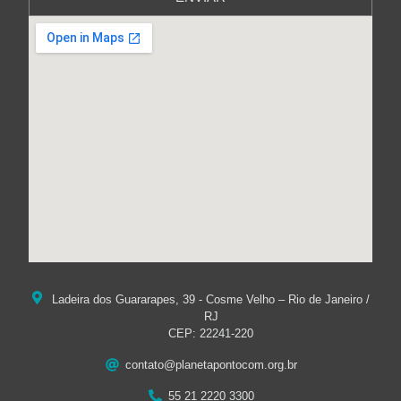
Ladeira dos Guararapes, 39 - Cosme Velho – Rio de Janeiro /
RJ
CEP: 22241-220
contato@planetapontocom.org.br
55 21 2220 3300