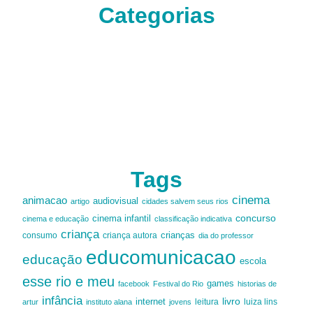
Categorias
Tags
cinema
animacao
audiovisual
artigo
cidades salvem seus rios
cinema infantil
concurso
cinema e educação
classificação indicativa
criança
criança autora
crianças
consumo
dia do professor
educomunicacao
educação
escola
esse rio e meu
games
facebook
Festival do Rio
historias de
infância
livro
internet
leitura
luiza lins
artur
instituto alana
jovens