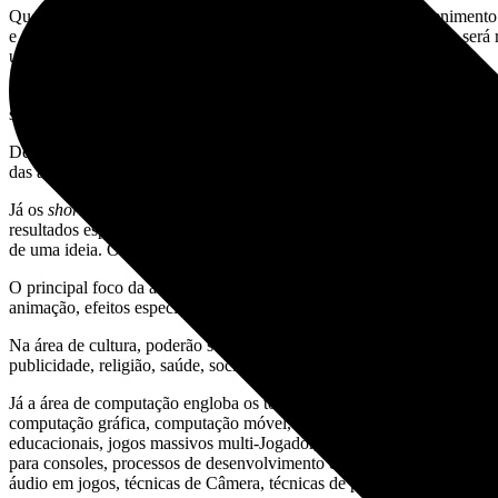
Quem acha que jogo eletrônico se resume à diversão e entreteniment
e entretenimento digital da América Latina. Este ano, o encontro será 
uma mostra de arte.
Lynn Alves, coordenadora-geral do evento, avisa que a convocatória pa
ser inscritos
papers
ou
short papers
.
De acordo com a convocatória,
papers
são trabalhos que se referem a
das áreas. Podem ser escritos em Língua Portuguesa ou em Inglês, de
Já os
short papers
são pequenos artigos que devem mostrar os resultad
resultados esperados e o método utilizado. Assim, embora o short pape
de uma ideia. Os trabalhos podem ser escritos em Língua Portuguesa o
O principal foco da área de artes e design é o design de jogos e outra
animação, efeitos especiais, interfaces, áudio, design de personagens 
Na área de cultura, poderão ser inscritos trabalhos que envolvam games
publicidade, religião, saúde, sociabilidade, trabalho e violência.
Já a área de computação engloba os tópicos de acessibilidade, agentes
computação gráfica, computação móvel, convergência de áreas no desenv
educacionais, jogos massivos multi-Jogador, jogos pervasivos e crossm
para consoles, processos de desenvolvimento e ferramentas, processam
áudio em jogos, técnicas de Câmera, técnicas de programação para jogo