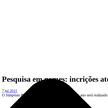
Pesquisa em games: incrições at
7 jul 2011
O Simpósio Brasileiro de Games (SBGames) deste ano será realizado 