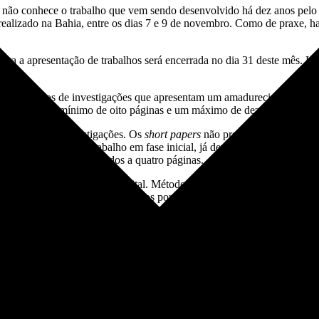
o não conhece o trabalho que vem sendo desenvolvido há dez anos pelo
realizado na Bahia, entre os dias 7 e 9 de novembro. Como de praxe, hav
ra a apresentação de trabalhos será encerrada no dia 31 deste mês. Há t
os resultados de investigações que apresentam um amadurecimento e/ou
vendo ter um mínimo de oito páginas e um máximo de dez, excetuando-s
os iniciais de investigações. Os
short papers
não precisam apresentar r
r possa mostrar um trabalho em fase inicial, já deve estar encaminhado
u em Inglês e são limitados a quatro páginas.
s formas de entretenimento digital. Métodos e processos de design, narra
são alguns dos temas contemplados por essa trilha.
 e arte, corpo, crítica, educação, emoção, filosofia, gênero, juventude, 
 emocionais, animação por computador, arquiteturas, motores de jogos e
olvimento de jogos, expressões faciais, física realista, hardware dedi
edia, jogos sérios, modelagem física, modelagem procedural, modelos e 
ento paralelo CPU-GPU, realidade aumentada, realidade virtual, sensor
s, TV digital interativa.