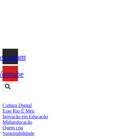
Ir
para
o
conteúdo
nstagram
Youtube
Cultura Digital
Esse Rio É Meu
Inovação em Educação
Midiaeducação
Quem cria
Sustentabilidade