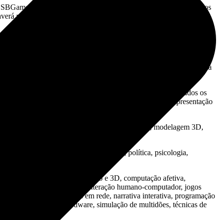
 SBGames, principal evento de pesquisa e desenvolvimento de jogos
erá palestras, apresentação de papers/projetos, festival de jogos e
rês áreas de interesse: artes e design, computação e cultura. Poderão
 avanço nos temas relacionados com a lista de interesse de cada uma
e as referências e os anexos.
esultados consolidados, mas é fundamental que sejam mostrados os
, não sendo suficiente para aceitação do trabalho a mera apresentação
tiva, imersão, interatividade, jogabilidade, scripts, modelagem 3D,
linguagem, mídia, motivação, narrativas, política, psicologia,
 design patterns, áudio Interativo e 3D, computação afetiva,
cado, inteligência artificial, interação humano-computador, jogos
infra-estrutura para jogos em rede, narrativa interativa, programação
es e interfaces para hardware, simulação de multidões, técnicas de