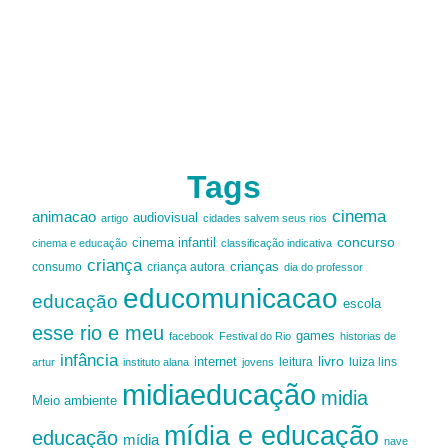
Tags
cinema
animacao
audiovisual
artigo
cidades salvem seus rios
cinema infantil
concurso
cinema e educação
classificação indicativa
criança
criança autora
crianças
consumo
dia do professor
educomunicacao
educação
escola
esse rio e meu
games
facebook
Festival do Rio
historias de
infância
livro
internet
leitura
luiza lins
artur
instituto alana
jovens
midiaeducação
midia
Meio ambiente
mídia e educação
educação
mídia
nave