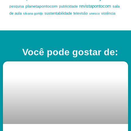
revistapontocom
planetapontocom
sala
publicidade
pesquisa
de aula
sustentabilidade
silvana gontijo
televisão
unesco
violência
Você pode gostar de: