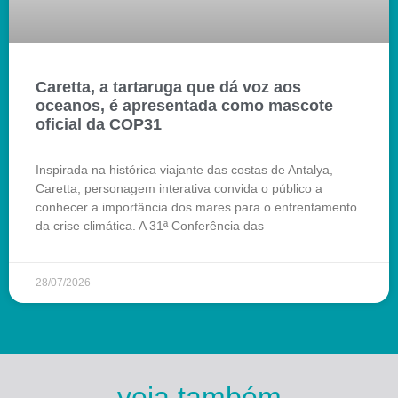
Caretta, a tartaruga que dá voz aos
oceanos, é apresentada como mascote
oficial da COP31
Inspirada na histórica viajante das costas de Antalya,
Caretta, personagem interativa convida o público a
conhecer a importância dos mares para o enfrentamento
da crise climática. A 31ª Conferência das
28/07/2026
veja também