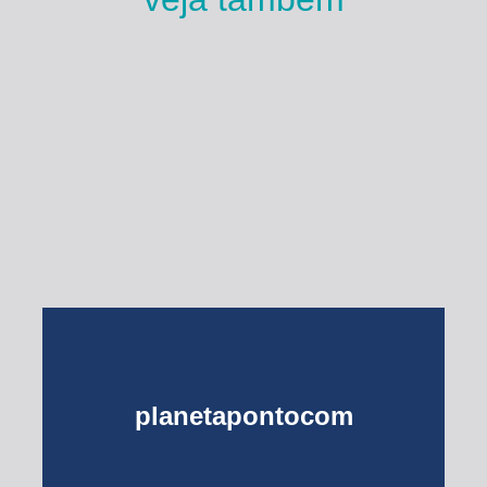
Esse Rio é Meu
planetapontocom