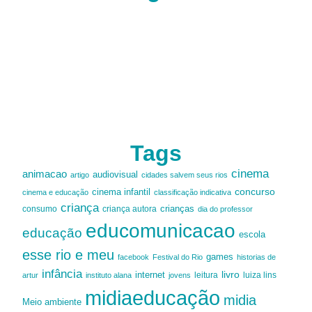
Tags
cinema
animacao
audiovisual
artigo
cidades salvem seus rios
cinema infantil
concurso
cinema e educação
classificação indicativa
criança
criança autora
crianças
consumo
dia do professor
educomunicacao
educação
escola
esse rio e meu
games
facebook
Festival do Rio
historias de
infância
livro
internet
leitura
luiza lins
artur
instituto alana
jovens
midiaeducação
midia
Meio ambiente