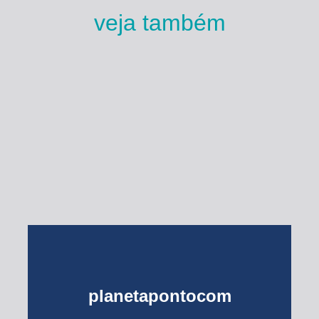
veja também
Esse Rio é Meu
planetapontocom