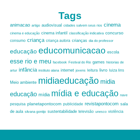
Tags
cinema
animacao
audiovisual
artigo
cidades salvem seus rios
cinema infantil
concurso
cinema e educação
classificação indicativa
criança
criança autora
crianças
consumo
dia do professor
educomunicacao
educação
escola
esse rio e meu
games
facebook
Festival do Rio
historias de
infância
livro
internet
leitura
luiza lins
artur
instituto alana
jovens
midiaeducação
midia
Meio ambiente
mídia e educação
educação
mídia
nave
revistapontocom
planetapontocom
sala
publicidade
pesquisa
de aula
sustentabilidade
silvana gontijo
televisão
unesco
violência