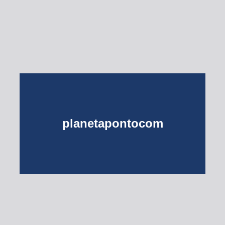
Esse Rio é Meu
planetapontocom