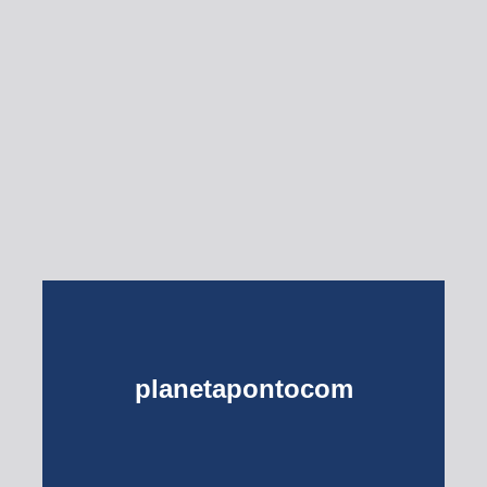
Esse Rio é Meu
planetapontocom