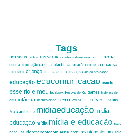
Tags
cinema
animacao
audiovisual
artigo
cidades salvem seus rios
cinema infantil
concurso
cinema e educação
classificação indicativa
criança
criança autora
crianças
consumo
dia do professor
educomunicacao
educação
escola
esse rio e meu
games
facebook
Festival do Rio
historias de
infância
livro
internet
leitura
luiza lins
artur
instituto alana
jovens
midiaeducação
midia
Meio ambiente
mídia e educação
educação
mídia
nave
revistapontocom
planetapontocom
sala
publicidade
pesquisa