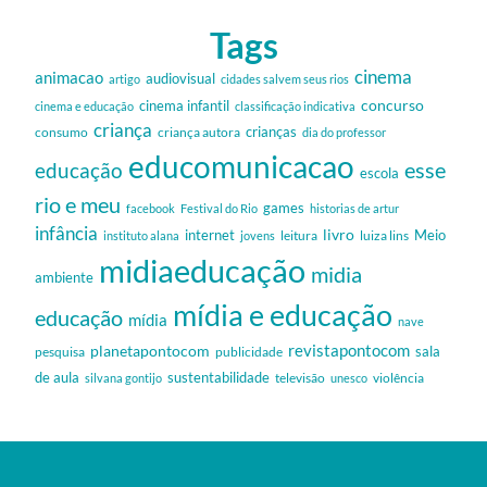
Tags
cinema
animacao
audiovisual
artigo
cidades salvem seus rios
cinema infantil
concurso
cinema e educação
classificação indicativa
criança
criança autora
crianças
consumo
dia do professor
educomunicacao
esse
educação
escola
rio e meu
games
facebook
Festival do Rio
historias de artur
infância
livro
internet
Meio
leitura
luiza lins
instituto alana
jovens
midiaeducação
midia
ambiente
mídia e educação
educação
mídia
nave
revistapontocom
planetapontocom
sala
publicidade
pesquisa
de aula
sustentabilidade
silvana gontijo
televisão
unesco
violência