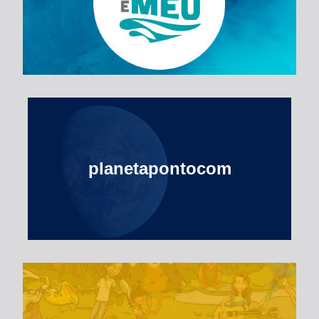
Esse Rio é Meu
planetapontocom