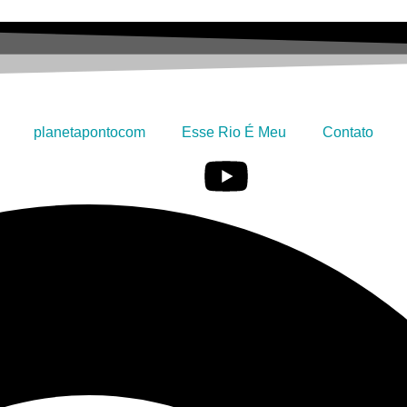
planetapontocom
Esse Rio É Meu
Contato