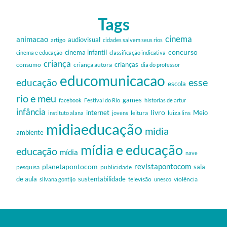
Tags
cinema
animacao
audiovisual
artigo
cidades salvem seus rios
cinema infantil
concurso
cinema e educação
classificação indicativa
criança
criança autora
crianças
consumo
dia do professor
educomunicacao
esse
educação
escola
rio e meu
games
facebook
Festival do Rio
historias de artur
infância
livro
internet
Meio
leitura
luiza lins
instituto alana
jovens
midiaeducação
midia
ambiente
mídia e educação
educação
mídia
nave
revistapontocom
planetapontocom
sala
publicidade
pesquisa
de aula
sustentabilidade
silvana gontijo
televisão
unesco
violência