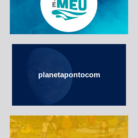
Esse Rio é Meu
planetapontocom