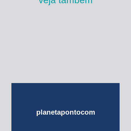
veja também
Esse Rio é Meu
planetapontocom