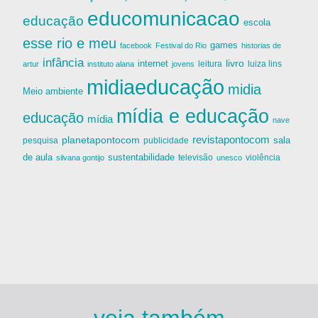
educomunicacao
educação
escola
esse rio e meu
games
facebook
Festival do Rio
historias de
infância
livro
internet
leitura
luiza lins
artur
instituto alana
jovens
midiaeducação
midia
Meio ambiente
mídia e educação
educação
mídia
nave
revistapontocom
planetapontocom
sala
publicidade
pesquisa
de aula
sustentabilidade
silvana gontijo
televisão
unesco
violência