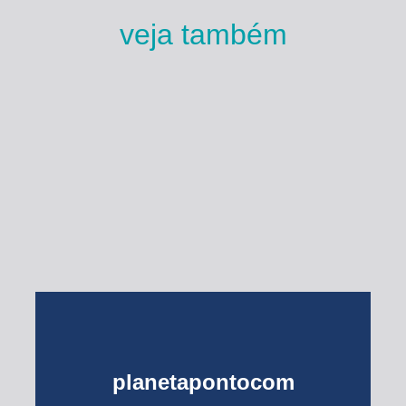
veja também
Esse Rio é Meu
planetapontocom