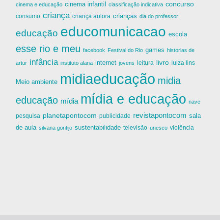
cinema infantil
concurso
cinema e educação
classificação indicativa
criança
criança autora
crianças
consumo
dia do professor
educomunicacao
educação
escola
esse rio e meu
games
facebook
Festival do Rio
historias de
infância
livro
internet
leitura
luiza lins
artur
instituto alana
jovens
midiaeducação
midia
Meio ambiente
mídia e educação
educação
mídia
nave
revistapontocom
planetapontocom
sala
publicidade
pesquisa
de aula
sustentabilidade
silvana gontijo
televisão
unesco
violência