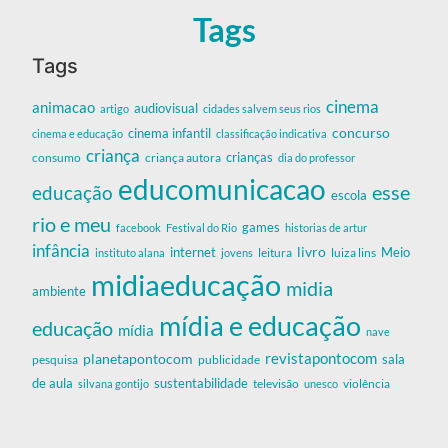
Tags
Tags
cinema
animacao
audiovisual
artigo
cidades salvem seus rios
cinema infantil
concurso
cinema e educação
classificação indicativa
criança
criança autora
crianças
consumo
dia do professor
educomunicacao
esse
educação
escola
rio e meu
games
facebook
Festival do Rio
historias de artur
infância
livro
internet
Meio
leitura
luiza lins
instituto alana
jovens
midiaeducação
midia
ambiente
mídia e educação
educação
mídia
nave
revistapontocom
planetapontocom
sala
publicidade
pesquisa
de aula
sustentabilidade
silvana gontijo
televisão
unesco
violência