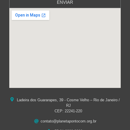
ENVIAR
Ladeira dos Guararapes, 39 - Cosme Velho – Rio de Janeiro /
RJ
CEP: 22241-220
contato@planetapontocom.org.br