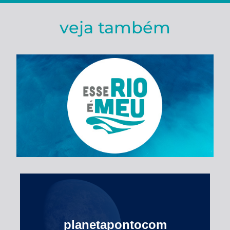
veja também
Esse Rio é Meu
planetapontocom