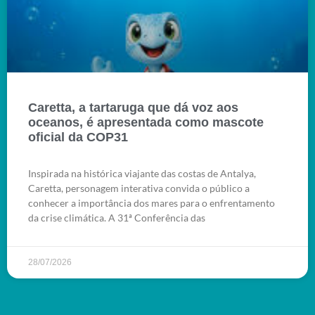
Caretta, a tartaruga que dá voz aos
oceanos, é apresentada como mascote
oficial da COP31
Inspirada na histórica viajante das costas de Antalya,
Caretta, personagem interativa convida o público a
conhecer a importância dos mares para o enfrentamento
da crise climática. A 31ª Conferência das
28/07/2026