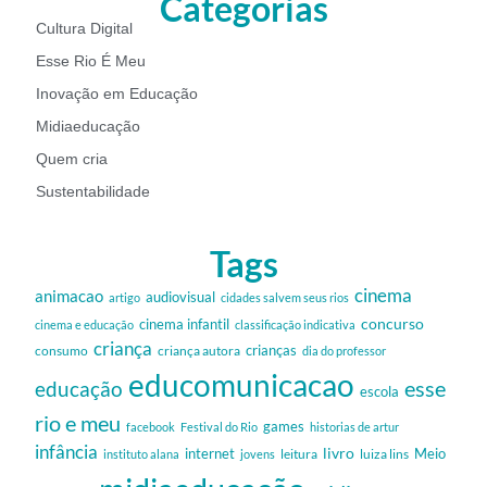
Categorias
Cultura Digital
Esse Rio É Meu
Inovação em Educação
Midiaeducação
Quem cria
Sustentabilidade
Tags
cinema
animacao
audiovisual
artigo
cidades salvem seus rios
cinema infantil
concurso
cinema e educação
classificação indicativa
criança
criança autora
crianças
consumo
dia do professor
educomunicacao
esse
educação
escola
rio e meu
games
facebook
Festival do Rio
historias de artur
infância
livro
internet
Meio
leitura
luiza lins
instituto alana
jovens