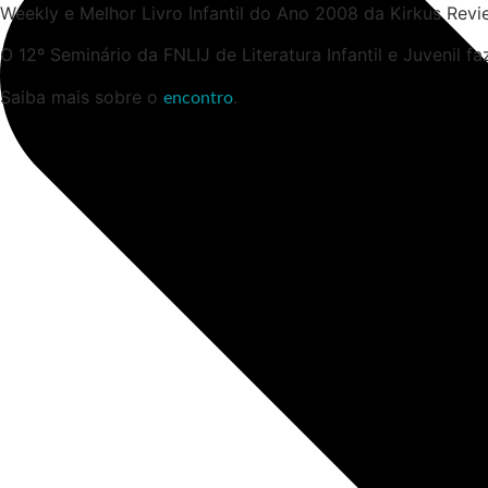
Weekly e Melhor Livro Infantil do Ano 2008 da Kirkus Revi
O 12º Seminário da FNLIJ de Literatura Infantil e Juvenil f
Saiba mais sobre o
.
encontro