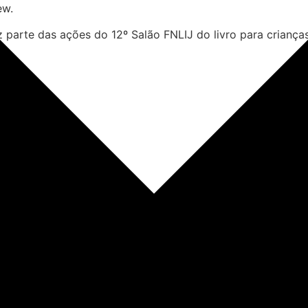
ew.
az parte das ações do 12º Salão FNLIJ do livro para criança