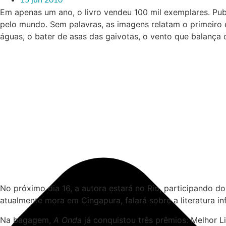
Em apenas um ano, o livro vendeu 100 mil exemplares. Pu
pelo mundo. Sem palavras, as imagens relatam o primeiro 
águas, o bater de asas das gaivotas, o vento que balança o
No próximo dia 16, a autora estará no Rio, participando do
atualmente mora em Cingapura, falará sobre a literatura inf
Na bagagem,
A Onda
já conquistou três prêmios: Melhor L