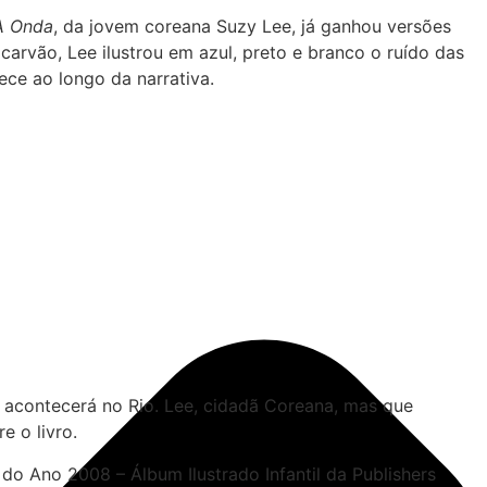
A Onda
, da jovem coreana Suzy Lee, já ganhou versões
rvão, Lee ilustrou em azul, preto e branco o ruído das
ece ao longo da narrativa.
ue acontecerá no Rio. Lee, cidadã Coreana, mas que
e o livro.
do Ano 2008 – Álbum Ilustrado Infantil da Publishers