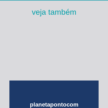
veja também
Esse Rio é Meu
planetapontocom