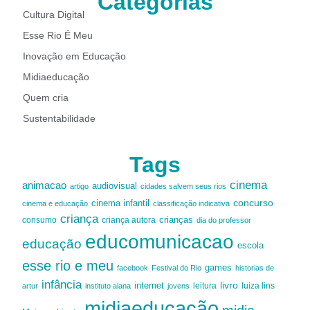
Categorias
Cultura Digital
Esse Rio É Meu
Inovação em Educação
Midiaeducação
Quem cria
Sustentabilidade
Tags
cinema
animacao
audiovisual
artigo
cidades salvem seus rios
cinema infantil
concurso
cinema e educação
classificação indicativa
criança
criança autora
crianças
consumo
dia do professor
educomunicacao
educação
escola
esse rio e meu
games
facebook
Festival do Rio
historias de
infância
livro
internet
leitura
luiza lins
artur
instituto alana
jovens
midiaeducação