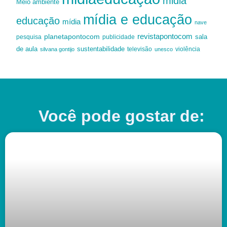
midia
Meio ambiente
mídia e educação
educação
mídia
nave
revistapontocom
planetapontocom
sala
publicidade
pesquisa
de aula
sustentabilidade
silvana gontijo
televisão
unesco
violência
Você pode gostar de: