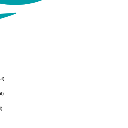
il)
l)
l)