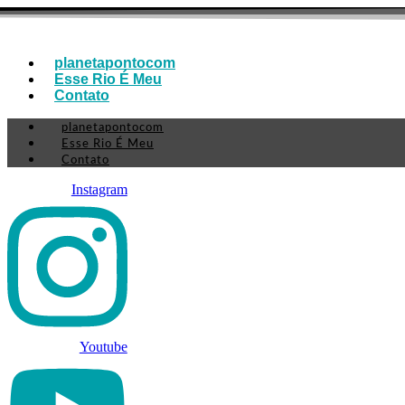
Ir
para
o
conteúdo
planetapontocom
Esse Rio É Meu
Contato
planetapontocom
Esse Rio É Meu
Contato
Instagram
Youtube