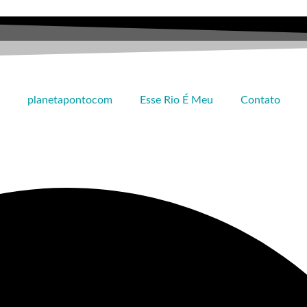
planetapontocom
Esse Rio É Meu
Contato