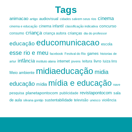
Tags
cinema
animacao
audiovisual
artigo
cidades salvem seus rios
cinema infantil
concurso
cinema e educação
classificação indicativa
criança
criança autora
crianças
consumo
dia do professor
educomunicacao
educação
escola
esse rio e meu
games
facebook
Festival do Rio
historias de
infância
livro
internet
leitura
luiza lins
artur
instituto alana
jovens
midiaeducação
midia
Meio ambiente
mídia e educação
educação
mídia
nave
revistapontocom
planetapontocom
sala
publicidade
pesquisa
de aula
sustentabilidade
silvana gontijo
televisão
unesco
violência