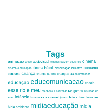
Tags
cinema
animacao
audiovisual
artigo
cidades salvem seus rios
cinema infantil
concurso
cinema e educação
classificação indicativa
criança
criança autora
crianças
consumo
dia do professor
educomunicacao
educação
escola
esse rio e meu
games
facebook
Festival do Rio
historias de
infância
livro
internet
leitura
luiza lins
artur
instituto alana
jovens
midiaeducação
midia
Meio ambiente