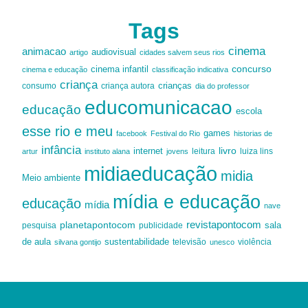
Tags
cinema
animacao
audiovisual
artigo
cidades salvem seus rios
cinema infantil
concurso
cinema e educação
classificação indicativa
criança
criança autora
crianças
consumo
dia do professor
educomunicacao
educação
escola
esse rio e meu
games
facebook
Festival do Rio
historias de
infância
livro
internet
leitura
luiza lins
artur
instituto alana
jovens
midiaeducação
midia
Meio ambiente
mídia e educação
educação
mídia
nave
revistapontocom
planetapontocom
sala
publicidade
pesquisa
de aula
sustentabilidade
silvana gontijo
televisão
unesco
violência