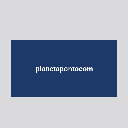
Esse Rio é Meu
planetapontocom