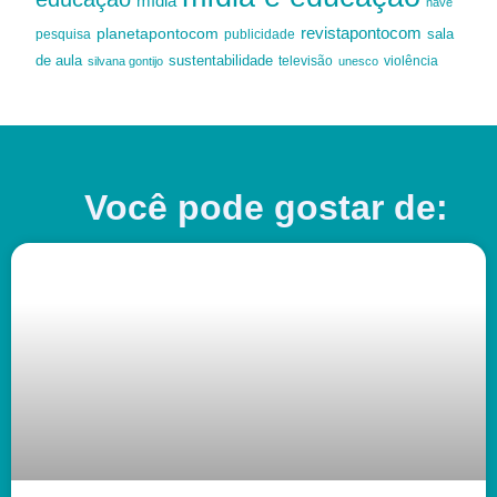
mídia
nave
revistapontocom
planetapontocom
sala
publicidade
pesquisa
de aula
sustentabilidade
silvana gontijo
televisão
unesco
violência
Você pode gostar de: