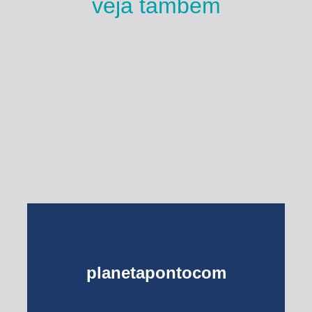
veja também
Esse Rio é Meu
planetapontocom