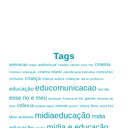
Tags
cinema
animacao
audiovisual
artigo
cidades salvem seus rios
cinema infantil
concurso
cinema e educação
classificação indicativa
criança
criança autora
crianças
consumo
dia do professor
educomunicacao
educação
escola
esse rio e meu
games
facebook
Festival do Rio
historias de
infância
livro
internet
leitura
luiza lins
artur
instituto alana
jovens
midiaeducação
midia
Meio ambiente
mídia e educação
educação