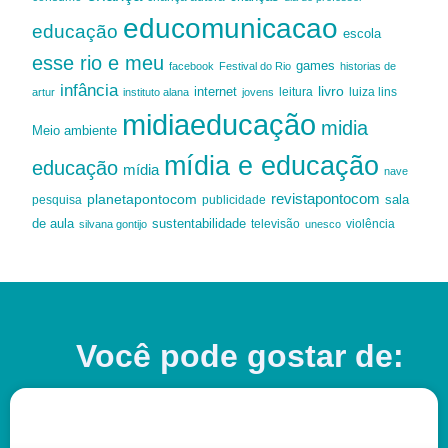
educomunicacao
educação
escola
esse rio e meu
games
facebook
Festival do Rio
historias de
infância
livro
internet
leitura
luiza lins
artur
instituto alana
jovens
midiaeducação
midia
Meio ambiente
mídia e educação
educação
mídia
nave
revistapontocom
planetapontocom
sala
publicidade
pesquisa
de aula
sustentabilidade
silvana gontijo
televisão
unesco
violência
Você pode gostar de: