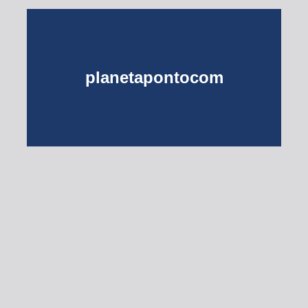
planetapontocom
Turma do Planeta