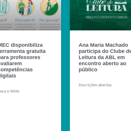
MEC disponibiliza
Ana Maria Machado
ferramenta gratuita
participa do Clube d
para professores
Leitura da ABL em
avaliarem
encontro aberto ao
competências
público
igitais
Inscrições abertas.
aça o teste.