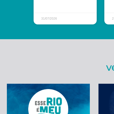
31/07/2026
2
v
Esse Rio é Meu