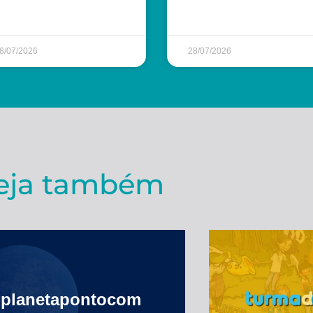
8/07/2026
28/07/2026
eja também
planetapontocom
Turma 