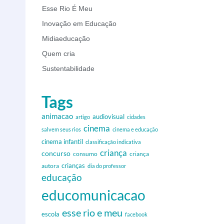
Esse Rio É Meu
Inovação em Educação
Midiaeducação
Quem cria
Sustentabilidade
Tags
animacao
audiovisual
artigo
cidades
cinema
salvem seus rios
cinema e educação
cinema infantil
classificação indicativa
criança
concurso
criança
consumo
autora
crianças
dia do professor
educação
educomunicacao
esse rio e meu
escola
facebook