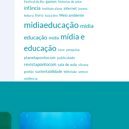
games
Festival do Rio
historias de artur
infância
internet
instituto alana
jovens
livro
Meio ambiente
leitura
luiza lins
midiaeducação
midia
mídia e
educação
mídia
educação
nave
pesquisa
planetapontocom
publicidade
revistapontocom
sala de aula
silvana
sustentabilidade
gontijo
televisão
unesco
violência