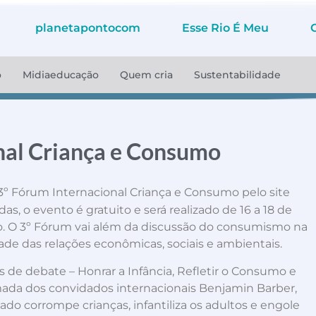
planetapontocom
Esse Rio É Meu
o
Midiaeducação
Quem cria
Sustentabilidade
nal Criança e Consumo
conheça o programa
o 3º Fórum Internacional Criança e Consumo pelo site
as, o evento é gratuito e será realizado de 16 a 18 de
lo. O 3º Fórum vai além da discussão do consumismo na
dade das relações econômicas, sociais e ambientais.
 de debate – Honrar a Infância, Refletir o Consumo e
rmada dos convidados internacionais Benjamin Barber,
o corrompe crianças, infantiliza os adultos e engole