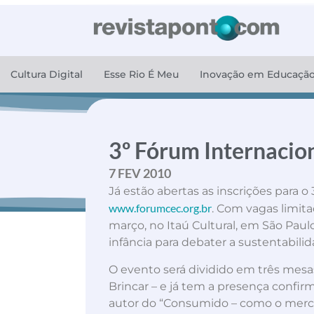
Cultura Digital
Esse Rio É Meu
Inovação em Educaçã
3º Fórum Internacio
7 FEV 2010
Já estão abertas as inscrições para 
www.forumcec.org.br
. Com vagas limitad
março, no Itaú Cultural, em São Pau
infância para debater a sustentabili
O evento será dividido em três mesas
Brincar – e já tem a presença confi
autor do “Consumido – como o mercad