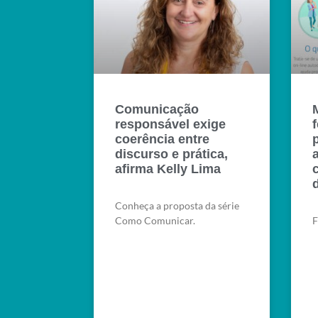
Comunicação
responsável exige
coerência entre
discurso e prática,
afirma Kelly Lima
d
Conheça a proposta da série
Como Comunicar.
F