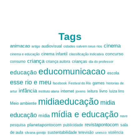
Tags
cinema
animacao
audiovisual
artigo
cidades salvem seus rios
cinema infantil
concurso
cinema e educação
classificação indicativa
criança
criança autora
crianças
consumo
dia do professor
educomunicacao
educação
escola
esse rio e meu
games
facebook
Festival do Rio
historias de
infância
livro
internet
leitura
luiza lins
artur
instituto alana
jovens
midiaeducação
midia
Meio ambiente
mídia e educação
educação
mídia
nave
revistapontocom
planetapontocom
sala
publicidade
pesquisa
de aula
sustentabilidade
silvana gontijo
televisão
unesco
violência