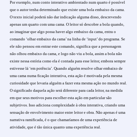
Por exemplo, num conto interativo ambientado num quarto é possível
que o autor tenha determinado que existe uma bola embaixo da cama.
O texto inicial poderá não dar indicação alguma disso, descrevendo
apenas um quarto com uma cama. O leitor só descobre a bola quando,
ao imaginar que algo possa haver algo embaixo da cama, entra o
comando ‘olhar embaixo da cama’ na linha de ‘input’ do programa. Se
ele não pensou em entrar este comando, significa que a personagem
não olhou embaixo da cama, e logo não viu a bola, assim a bola não
existe nessa estória como ela é contada para esse leitor, embora sempre
estivesse lá ‘em potência’. Quando alguém resolve olhar embaixo de
uma cama numa ficação interativa, esta ação é motivada pela mesma
curiosidade que levaria alguém a fazer esta mesma ação no mundo real.
O significado daquela ação será diferente para cada leitor, na medida
em que seus motivos para escolher esta ação em particular são
subjetivos. Isso adiciona complexidade à obra interativa, criando uma
sensação de envolvimento maior entre leitor e obra. Não apenas é uma
narrativa ramificada, é o que chamaríamos de uma experiência de
atividade, que é tão única quanto uma experiência real.