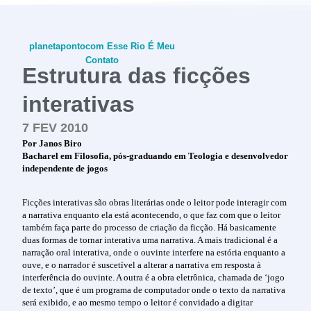
planetapontocom
Esse Rio É Meu
Contato
Estrutura das ficções
interativas
7 FEV 2010
conheça o programa
Por Janos Biro
Bacharel em Filosofia, pós-graduando em Teologia e desenvolvedor
independente de jogos
Ficções interativas são obras literárias onde o leitor pode interagir com
a narrativa enquanto ela está acontecendo, o que faz com que o leitor
também faça parte do processo de criação da ficção. Há basicamente
duas formas de tornar interativa uma narrativa. A mais tradicional é a
narração oral interativa, onde o ouvinte interfere na estória enquanto a
ouve, e o narrador é suscetível a alterar a narrativa em resposta à
interferência do ouvinte. A outra é a obra eletrônica, chamada de ‘jogo
de texto’, que é um programa de computador onde o texto da narrativa
será exibido, e ao mesmo tempo o leitor é convidado a digitar