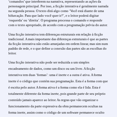
‘comandos’ que interferem na narrativa, representando as ações da
personagem principal. Por isso, a ficção interativa é geralmente narrada
na segunda pessoa. O texto dirá algo como ‘Você está diante de uma
bifurcação. Para que lado você quer ir?’, e o leitor poderá digitar
‘esquerda’ ou ‘direita’. O programa processa o comando e responde
com o texto apropriado, de acordo com a programação prévia do autor.
Uma ficção interativa tem diferenças estruturais em relação à ficção
tradicional. A mais importante das diferenças estruturais é que as partes
da ficção interativa não estão arranjadas em ordem linear, mas sim num
padrão de rede, e o que define a conexão das partes são as escolhas do
leitor.
Uma ficção interativa não pode ser reduzida a um simples
encadeamento de dados, como um disco ou um livro. A ficção
interativa tem duas ‘formas’: uma é inerte e a outra é ativa. A forma
inerte é o código que contém sua programação. Esta é a forma com que
é escrita pelo autor. A forma ativa é a forma como ela é lida. Esta é
totalmente diferente da forma inerte, pois grande parte de seu próprio
conteúdo jamais aparece ao leitor. As regras que vão organizar o
funcionamento da parte expressiva da obra permanecem ocultas na
forma inerte, assim como o código de um software permanece oculto