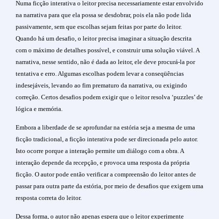
Numa ficção interativa o leitor precisa necessariamente estar envolvido
na narrativa para que ela possa se desdobrar, pois ela não pode lida
passivamente, sem que escolhas sejam feitas por parte do leitor.
Quando há um desafio, o leitor precisa imaginar a situação descrita
com o máximo de detalhes possível, e construir uma solução viável. A
narrativa, nesse sentido, não é dada ao leitor, ele deve procurá-la por
tentativa e erro. Algumas escolhas podem levar a conseqüências
indesejáveis, levando ao fim prematuro da narrativa, ou exigindo
correção. Certos desafios podem exigir que o leitor resolva ‘puzzles’ de
lógica e memória.
Embora a liberdade de se aprofundar na estória seja a mesma de uma
ficção tradicional, a ficção interativa pode ser direcionada pelo autor.
Isto ocorre porque a interação permite um diálogo com a obra. A
interação depende da recepção, e provoca uma resposta da própria
ficção. O autor pode então verificar a compreensão do leitor antes de
passar para outra parte da estória, por meio de desafios que exigem uma
resposta correta do leitor.
Dessa forma, o autor não apenas espera que o leitor experimente