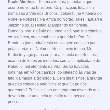
Paulo Munhoz –
É uma aventura planetária que
ocorre no verão brasileiro. Os principais locais da
trama são a Vila dos Brichos, Iceforest (na América do
Norte) e Noforest (Na África do Norte). Tales (jaguar) e
Jairzinho (quati) estão acampando na floresta.
Dumontzinho, o gênio da turma, está num intercâmbio
em Iceforest, onde conhece a querida Li Pan Din.
Bandeira (tamanduá) está em viagem com seu pai
pelas areias de Noforest. Nesse meio tempo, Mr.
Birdestroy age para comprar a floresta dos Brichos,
usando de todos os métodos, com a cumplicidade de
Ratão, o mal elemento da Vila. Serão travadas
batalhas em vários campos, do intelecto às vias de
fato, da magia à tecnologia. Sem didatismos, a grande
questão colocada pelo filme é: que futuro nós
queremos? Enfim, vai ser um programa divertido que
deverá brotar uma bela questão na cabeça das
pessoas.