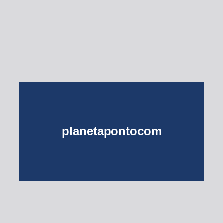
Esse Rio é Meu
planetapontocom