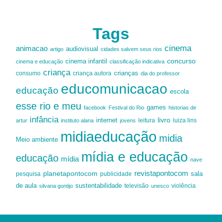
Tags
cinema
animacao
audiovisual
artigo
cidades salvem seus rios
cinema infantil
concurso
cinema e educação
classificação indicativa
criança
criança autora
crianças
consumo
dia do professor
educomunicacao
educação
escola
esse rio e meu
games
facebook
Festival do Rio
historias de
infância
livro
internet
leitura
luiza lins
artur
instituto alana
jovens
midiaeducação
midia
Meio ambiente
mídia e educação
educação
mídia
nave
revistapontocom
planetapontocom
sala
publicidade
pesquisa
de aula
sustentabilidade
silvana gontijo
televisão
unesco
violência