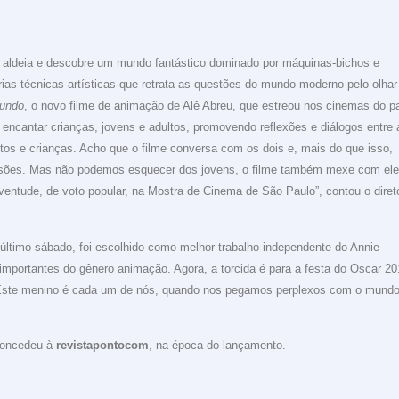
a aldeia e descobre um mundo fantástico dominado por máquinas-bichos e
as técnicas artísticas que retrata as questões do mundo moderno pelo olhar
Mundo
, o novo filme de animação de Alê Abreu, que estreou nos cinemas do p
 encantar crianças, jovens e adultos, promovendo reflexões e diálogos entre 
ltos e crianças. Acho que o filme conversa com os dois e, mais do que isso,
essões. Mas não podemos esquecer dos jovens, o filme também mexe com ele
entude, de voto popular, na Mostra de Cinema de São Paulo”, contou o diret
 último sábado, foi escolhido como melhor trabalho independente do Annie
mportantes do gênero animação. Agora, a torcida é para a festa do Oscar 20
 ‘Este menino é cada um de nós, quando nos pegamos perplexos com o mundo
 concedeu à
revistapontocom
, na época do lançamento.