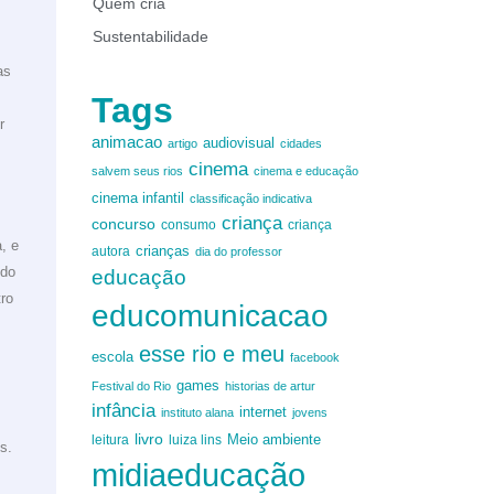
Quem cria
Sustentabilidade
as
Tags
r
animacao
audiovisual
artigo
cidades
cinema
salvem seus rios
cinema e educação
cinema infantil
classificação indicativa
criança
concurso
criança
consumo
, e
autora
crianças
dia do professor
udo
educação
tro
educomunicacao
m
esse rio e meu
escola
facebook
games
Festival do Rio
historias de artur
infância
internet
instituto alana
jovens
livro
Meio ambiente
leitura
luiza lins
s.
midiaeducação