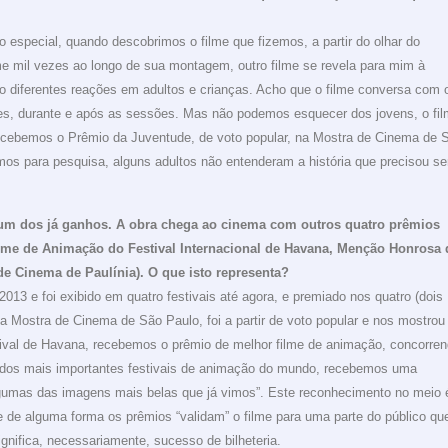
 especial, quando descobrimos o filme que fizemos, a partir do olhar do
lme mil vezes ao longo de sua montagem, outro filme se revela para mim à
to diferentes reações em adultos e crianças. Acho que o filme conversa com 
eles, durante e após as sessões. Mas não podemos esquecer dos jovens, o fi
ecebemos o Prêmio da Juventude, de voto popular, na Mostra de Cinema de 
os para pesquisa, alguns adultos não entenderam a história que precisou se
 um dos já ganhos. A obra chega ao cinema com outros quatro prêmios
ilme de Animação do Festival Internacional de Havana, Menção Honrosa 
 de Cinema de Paulínia). O que isto representa?
013 e foi exibido em quatro festivais até agora, e premiado nos quatro (dois
a Mostra de Cinema de São Paulo, foi a partir de voto popular e nos mostrou
tival de Havana, recebemos o prêmio de melhor filme de animação, concorre
 dos mais importantes festivais de animação do mundo, recebemos uma
Algumas das imagens mais belas que já vimos”. Este reconhecimento no meio 
e de alguma forma os prêmios “validam” o filme para uma parte do público qu
gnifica, necessariamente, sucesso de bilheteria.