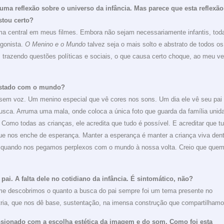
ma reflexão sobre o universo da infância. Mas parece que esta reflexão
stou certo?
ma central em meus filmes. Embora não sejam necessariamente infantis, tod
agonista.
O Menino e o Mundo
talvez seja o mais solto e abstrato de todos os
 trazendo questões políticas e sociais, o que causa certo choque, ao meu ve
ustado com o mundo?
m voz. Um menino especial que vê cores nos sons. Um dia ele vê seu pai
 busca. Arruma uma mala, onde coloca a única foto que guarda da família unida
 Como todas as crianças, ele acredita que tudo é possível. E acreditar que t
que nos enche de esperança. Manter a esperança é manter a criança viva den
, quando nos pegamos perplexos com o mundo à nossa volta. Creio que que
ai. A falta dele no cotidiano da infância. É sintomático, não?
lme descobrimos o quanto a busca do pai sempre foi um tema presente no
tria, que nos dê base, sustentação, na imensa construção que compartilhamo
ssionado com a escolha estética da imagem e do som. Como foi esta