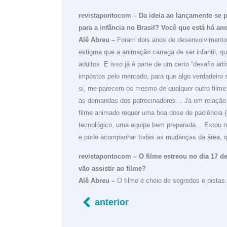
revistapontocom – Da ideia ao lançamento se 
para a infância no Brasil? Você que está há an
Alê Abreu –
Foram dois anos de desenvolvimento,
estigma que a animação carrega de ser infantil, q
adultos. E isso já é parte de um certo “desafio ar
impostos pelo mercado, para que algo verdadeiro 
si, me parecem os mesmo de qualquer outro filme: 
às demandas dos patrocinadores… Já em relação à
filme animado requer uma boa dose de paciência (é
tecnológico, uma equipe bem preparada… Estou na
e pude acompanhar todas as mudanças da área, q
revistapontocom – O filme estreou no dia 17 de
vão assistir ao filme?
Alê Abreu –
O filme é cheio de segredos e pistas
anterior