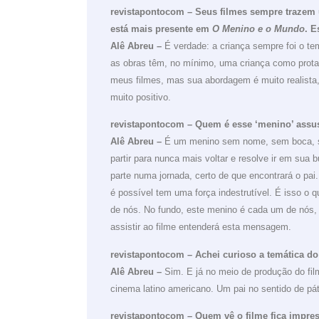
revistapontocom – Seus filmes sempre trazem u
está mais presente em
O Menino e o Mundo
. E
Alê Abreu –
É verdade: a criança sempre foi o te
as obras têm, no mínimo, uma criança como prot
meus filmes, mas sua abordagem é muito realista,
muito positivo.
revistapontocom – Quem é esse ‘menino’ ass
Alê Abreu –
É um menino sem nome, sem boca, se
partir para nunca mais voltar e resolve ir em sua
parte numa jornada, certo de que encontrará o pai.
é possível tem uma força indestrutível. É isso o 
de nós. No fundo, este menino é cada um de nós
assistir ao filme entenderá esta mensagem.
revistapontocom – Achei curioso a temática do p
Alê Abreu –
Sim. E já no meio de produção do fi
cinema latino americano. Um pai no sentido de pá
revistapontocom – Quem vê o filme fica impre