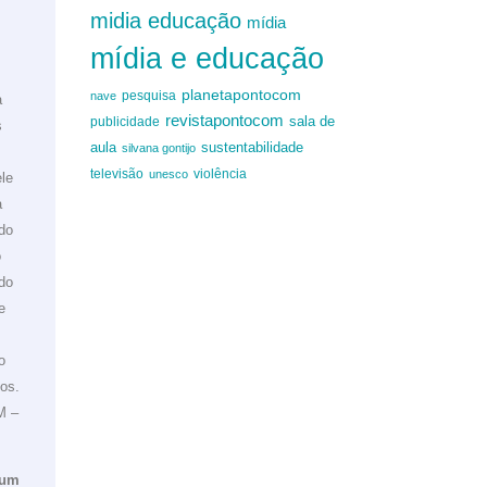
midia educação
mídia
mídia e educação
planetapontocom
nave
pesquisa
a
revistapontocom
sala de
publicidade
s
aula
sustentabilidade
silvana gontijo
televisão
unesco
violência
le
a
do
o
do
e
o
gos.
M –
 um