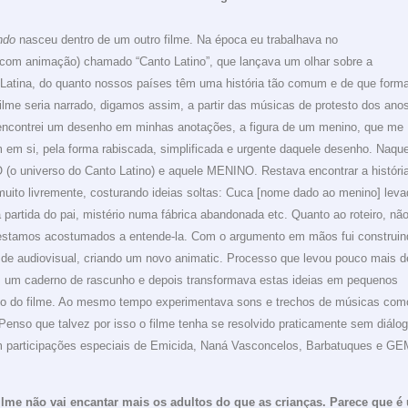
ndo
nasceu dentro de um outro filme. Na época eu trabalhava no
com animação) chamado “Canto Latino”, que lançava um olhar sobre a
 Latina, do quanto nossos países têm uma história tão comum e de que form
filme seria narrado, digamos assim, a partir das músicas de protesto dos ano
, encontrei um desenho em minhas anotações, a figura de um menino, que me
em si, pela forma rabiscada, simplificada e urgente daquele desenho. Naque
 universo do Canto Latino) e aquele MENINO. Restava encontrar a históri
muito livremente, costurando ideias soltas: Cuca [nome dado ao menino] leva
partida do pai, mistério numa fábrica abandonada etc. Quanto ao roteiro, nã
estamos acostumados a entende-la. Com o argumento em mãos fui construin
a de audiovisual, criando um novo animatic. Processo que levou pouco mais d
m um caderno de rascunho e depois transformava estas ideias em pequenos
loco do filme. Ao mesmo tempo experimentava sons e trechos de músicas com
Penso que talvez por isso o filme tenha se resolvido praticamente sem diálo
om
participações especiais de
Emicida,
Naná Vasconcelos,
Barbatuques e
GE
lme não vai encantar mais os adultos do que as crianças. Parece que é