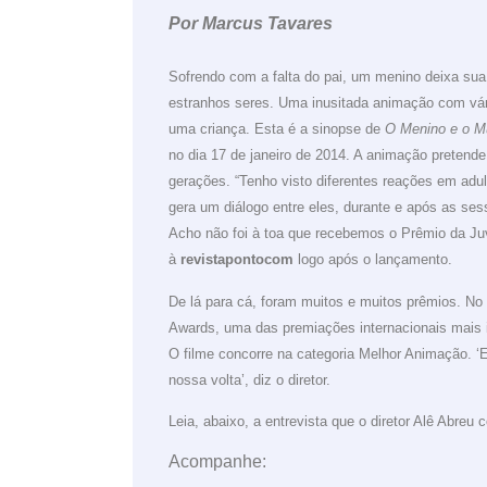
Por Marcus Tavares
Sofrendo com a falta do pai, um menino deixa su
estranhos seres. Uma inusitada animação com vári
uma criança. Esta é a sinopse de
O Menino e o 
no dia 17 de janeiro de 2014. A animação pretende
gerações.
“Tenho visto diferentes reações em adu
gera um diálogo entre eles, durante e após as s
Acho não foi à toa que recebemos o Prêmio da Juv
à
revistapontocom
logo após o lançamento.
De lá para cá, foram muitos e muitos prêmios. No
Awards, uma das premiações internacionais mais i
O filme concorre na categoria Melhor Animação.
nossa volta’, diz o diretor.
Leia, abaixo, a entrevista que o diretor Alê Abreu
Acompanhe: