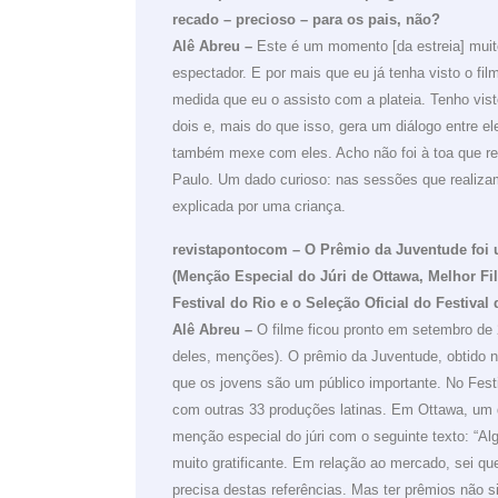
recado – precioso – para os pais, não?
Alê Abreu –
Este é um momento [da estreia] muito
espectador. E por mais que eu já tenha visto o fi
medida que eu o assisto com a plateia. Tenho vis
dois e, mais do que isso, gera um diálogo entre 
também mexe com eles. Acho não foi à toa que r
Paulo. Um dado curioso: nas sessões que realizam
explicada por uma criança.
revistapontocom – O Prêmio da Juventude foi
(Menção Especial do Júri de Ottawa, Melhor F
Festival do Rio e o Seleção Oficial do Festival
Alê Abreu –
O filme ficou pronto em setembro de 2
deles, menções). O prêmio da Juventude, obtido n
que os jovens são um público importante. No Fes
com outras 33 produções latinas. Em Ottawa, um
menção especial do júri com o seguinte texto: “
muito gratificante. Em relação ao mercado, sei qu
precisa destas referências. Mas ter prêmios não si