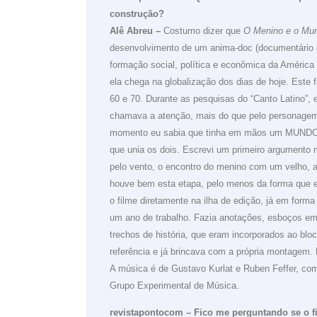
construção?
Alê Abreu –
Costumo dizer que
O Menino e o Mu
desenvolvimento de um anima-doc (documentário 
formação social, política e econômica da América
ela chega na globalização dos dias de hoje. Este 
60 e 70. Durante as pesquisas do “Canto Latino”
chamava a atenção, mais do que pelo personagem 
momento eu sabia que tinha em mãos um MUNDO (o
que unia os dois. Escrevi um primeiro argumento 
pelo vento, o encontro do menino com um velho, a 
houve bem esta etapa, pelo menos da forma que 
o filme diretamente na ilha de edição, já em form
um ano de trabalho. Fazia anotações, esboços e
trechos de história, que eram incorporados ao b
referência e já brincava com a própria montagem. 
A música é de G
ustavo Kurlat e
Ruben Feffer, c
Grupo Experimental de Música.
revistapontocom – Fico me perguntando se o fi