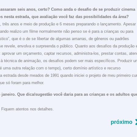
passaram seis anos, certo? Como anda o desafio de se produzir cinema
os nesta estrada, que avaliação você faz das possibilidades da área?
 três anos e meio de produção e 6 meses preparando o lançamento. Apesar
uando realizo um filme normalmente não penso se é para a crianças ou para
tístico”, que é o de se libertar de algumas amarras, de gêneros ou padrões
se revele, envolva e surpreenda o público. Quanto aos desafios da produção
aprovar um orçamento, captar recursos, administra-los, prestar contas, aten
 técnica de animação, os desafios podem ser mais específicos. Produzir u
 uma outra relação com o tempo), certo domínio artístico e recurso
 estrada desde meados de 1991 quando iniciei o projeto de meu primeiro cur
ue só foram para melhor.
 janeiro. Que dica/sugestão você daria para as crianças e os adultos qu
. Fiquem atentos nos detalhes.
próximo