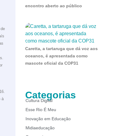
encontro aberto ao público
 de
aís
as
Caretta, a tartaruga que dá voz aos
oceanos, é apresentada como
s.
mascote oficial da COP31
or
16.
Categorias
 à
Cultura Digital
Esse Rio É Meu
Inovação em Educação
Midiaeducação