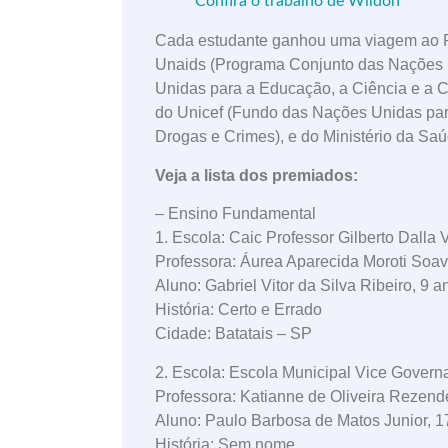
Confira o trabalho de Wildon
Cada estudante ganhou uma viagem ao Rio
Unaids (Programa Conjunto das Nações 
Unidas para a Educação, a Ciência e a 
do Unicef (Fundo das Nações Unidas par
Drogas e Crimes), e do Ministério da Saú
Veja a lista dos premiados:
– Ensino Fundamental
1. Escola: Caic Professor Gilberto Dalla 
Professora: Áurea Aparecida Moroti Soa
Aluno: Gabriel Vitor da Silva Ribeiro, 9 a
História: Certo e Errado
Cidade: Batatais – SP
2. Escola: Escola Municipal Vice Govern
Professora: Katianne de Oliveira Rezend
Aluno: Paulo Barbosa de Matos Junior, 1
História: Sem nome