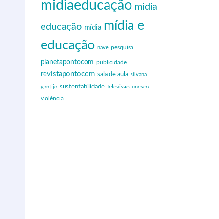
midiaeducação
midia
mídia e
educação
mídia
educação
nave
pesquisa
planetapontocom
publicidade
revistapontocom
sala de aula
silvana
sustentabilidade
gontijo
televisão
unesco
violência