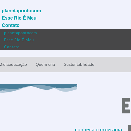
planetapontocom
Esse Rio É Meu
Contato
planetapontocom
Esse Rio É Meu
Contato
Midiaeducação
Quem cria
Sustentabilidade
conheça o programa