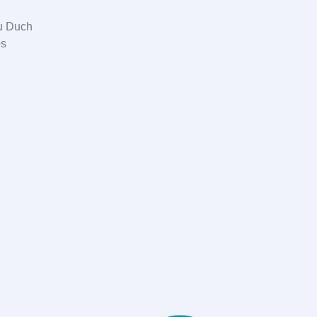
ru Duch
os