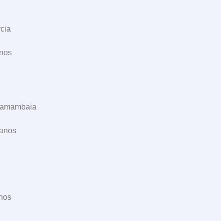
rcia
anos
 Samambaia
 anos
anos