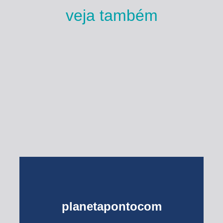
veja também
Esse Rio é Meu
planetapontocom