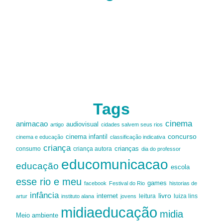
Tags
cinema
animacao
audiovisual
artigo
cidades salvem seus rios
cinema infantil
concurso
cinema e educação
classificação indicativa
criança
criança autora
crianças
consumo
dia do professor
educomunicacao
educação
escola
esse rio e meu
games
facebook
Festival do Rio
historias de
infância
livro
internet
leitura
luiza lins
artur
instituto alana
jovens
midiaeducação
midia
Meio ambiente