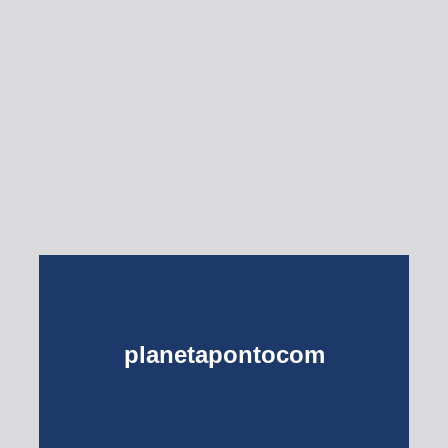
Esse Rio é Meu
planetapontocom