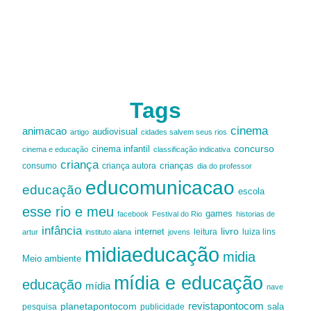
Tags
cinema
animacao
audiovisual
artigo
cidades salvem seus rios
cinema infantil
concurso
cinema e educação
classificação indicativa
criança
criança autora
crianças
consumo
dia do professor
educomunicacao
educação
escola
esse rio e meu
games
facebook
Festival do Rio
historias de
infância
livro
internet
leitura
luiza lins
artur
instituto alana
jovens
midiaeducação
midia
Meio ambiente
mídia e educação
educação
mídia
nave
revistapontocom
planetapontocom
sala
publicidade
pesquisa