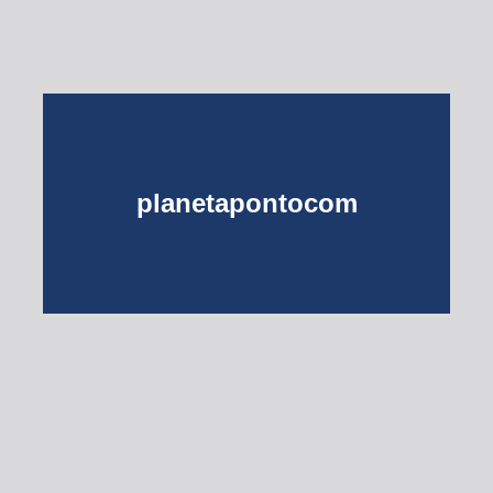
planetapontocom
Turma do Planeta