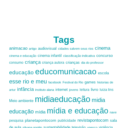
Tags
cinema
animacao
audiovisual
artigo
cidades salvem seus rios
cinema infantil
concurso
cinema e educação
classificação indicativa
criança
criança autora
crianças
consumo
dia do professor
educomunicacao
educação
escola
esse rio e meu
games
facebook
Festival do Rio
historias de
infância
livro
internet
leitura
luiza lins
artur
instituto alana
jovens
midiaeducação
midia
Meio ambiente
mídia e educação
educação
mídia
nave
revistapontocom
planetapontocom
sala
publicidade
pesquisa
de aula
sustentabilidade
silvana gontijo
televisão
unesco
violência