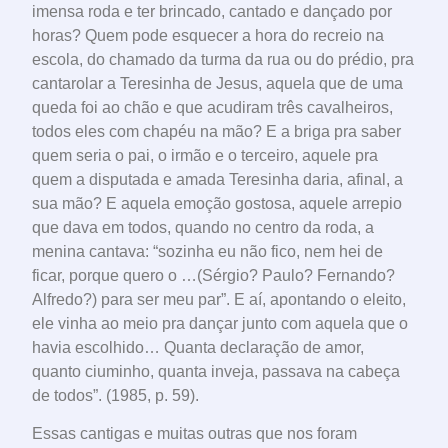
imensa roda e ter brincado, cantado e dançado por
horas? Quem pode esquecer a hora do recreio na
escola, do chamado da turma da rua ou do prédio, pra
cantarolar a Teresinha de Jesus, aquela que de uma
queda foi ao chão e que acudiram três cavalheiros,
todos eles com chapéu na mão? E a briga pra saber
quem seria o pai, o irmão e o terceiro, aquele pra
quem a disputada e amada Teresinha daria, afinal, a
sua mão? E aquela emoção gostosa, aquele arrepio
que dava em todos, quando no centro da roda, a
menina cantava: “sozinha eu não fico, nem hei de
ficar, porque quero o …(Sérgio? Paulo? Fernando?
Alfredo?) para ser meu par”. E aí, apontando o eleito,
ele vinha ao meio pra dançar junto com aquela que o
havia escolhido… Quanta declaração de amor,
quanto ciuminho, quanta inveja, passava na cabeça
de todos”. (1985, p. 59).
Essas cantigas e muitas outras que nos foram