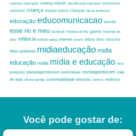
cinema infantil
concurso
cinema e educação
classificação indicativa
criança
criança autora
crianças
consumo
dia do professor
educomunicacao
educação
escola
esse rio e meu
games
facebook
Festival do Rio
historias de
infância
livro
internet
leitura
luiza lins
artur
instituto alana
jovens
midiaeducação
midia
Meio ambiente
mídia e educação
educação
mídia
nave
revistapontocom
planetapontocom
sala
publicidade
pesquisa
de aula
sustentabilidade
silvana gontijo
televisão
unesco
violência
Você pode gostar de: