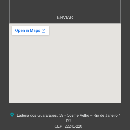
ENVIAR
Ladeira dos Guararapes, 39 - Cosme Velho – Rio de Janeiro /
RJ
CEP: 22241-220