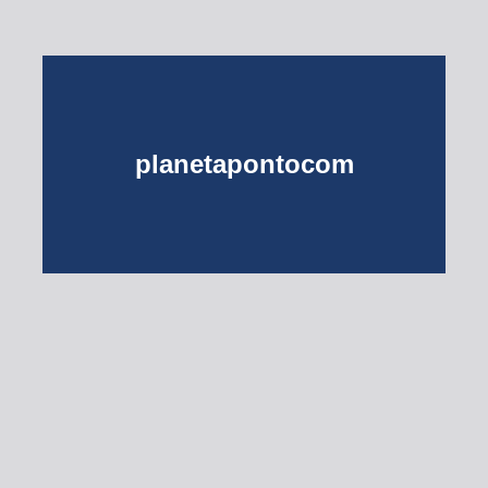
planetapontocom
Turma do Planeta