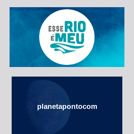
Esse Rio é Meu
planetapontocom