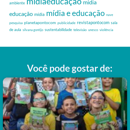
midiaeducação
midia
ambiente
mídia e educação
educação
mídia
nave
revistapontocom
planetapontocom
sala
publicidade
pesquisa
de aula
sustentabilidade
silvana gontijo
televisão
unesco
violência
Você pode gostar de: