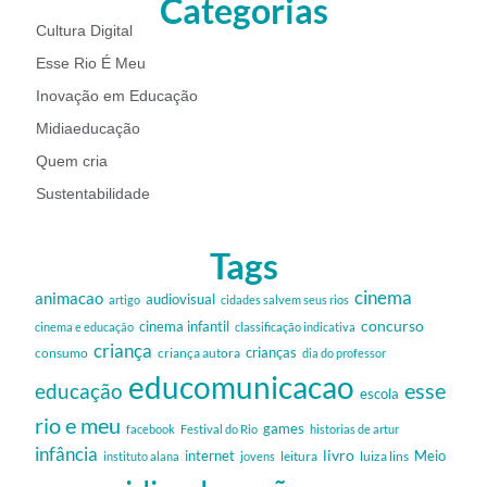
Categorias
Cultura Digital
Esse Rio É Meu
Inovação em Educação
Midiaeducação
Quem cria
Sustentabilidade
Tags
cinema
animacao
audiovisual
artigo
cidades salvem seus rios
cinema infantil
concurso
cinema e educação
classificação indicativa
criança
criança autora
crianças
consumo
dia do professor
educomunicacao
esse
educação
escola
rio e meu
games
facebook
Festival do Rio
historias de artur
infância
livro
internet
Meio
leitura
luiza lins
instituto alana
jovens