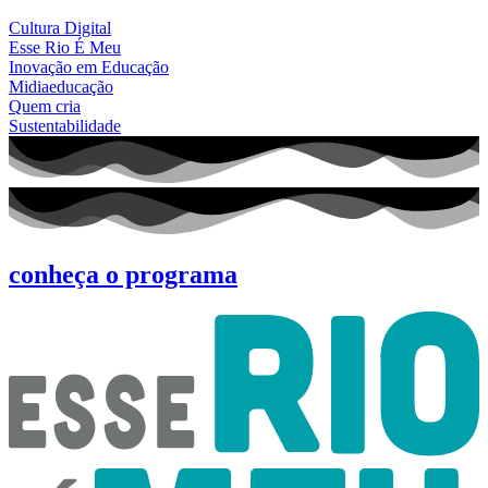
Cultura Digital
Esse Rio É Meu
Inovação em Educação
Midiaeducação
Quem cria
Sustentabilidade
conheça o programa