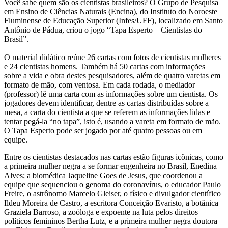
Você sabe quem são os cientistas brasileiros? O Grupo de Pesquisa
em Ensino de Ciências Naturais (Encina), do Instituto do Noroeste
Fluminense de Educação Superior (Infes/UFF), localizado em Santo
Antônio de Pádua, criou o jogo “Tapa Esperto – Cientistas do
Brasil”.
O material didático reúne 26 cartas com fotos de cientistas mulheres
e 24 cientistas homens. Também há 50 cartas com informações
sobre a vida e obra destes pesquisadores, além de quatro varetas em
formato de mão, com ventosa. Em cada rodada, o mediador
(professor) lê uma carta com as informações sobre um cientista. Os
jogadores devem identificar, dentre as cartas distribuídas sobre a
mesa, a carta do cientista a que se referem as informações lidas e
tentar pegá-la “no tapa”, isto é, usando a vareta em formato de mão.
O Tapa Esperto pode ser jogado por até quatro pessoas ou em
equipe.
Entre os cientistas destacados nas cartas estão figuras icônicas, como
a primeira mulher negra a se formar engenheira no Brasil, Enedina
Alves; a biomédica Jaqueline Goes de Jesus, que coordenou a
equipe que sequenciou o genoma do coronavírus, o educador Paulo
Freire, o astrônomo Marcelo Gleiser, o físico e divulgador científico
Ildeu Moreira de Castro, a escritora Conceição Evaristo, a botânica
Graziela Barroso, a zoóloga e expoente na luta pelos direitos
políticos femininos Bertha Lutz, e a primeira mulher negra doutora