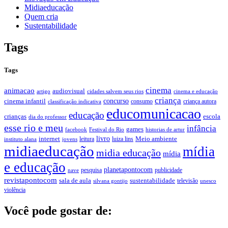
Midiaeducação
Quem cria
Sustentabilidade
Tags
Tags
cinema
animacao
audiovisual
artigo
cinema e educação
cidades salvem seus rios
criança
cinema infantil
concurso
criança autora
classificação indicativa
consumo
educomunicacao
educação
escola
crianças
dia do professor
esse rio e meu
infância
games
facebook
historias de artur
Festival do Rio
internet
livro
Meio ambiente
leitura
luiza lins
instituto alana
jovens
midiaeducação
mídia
midia educação
mídia
e educação
planetapontocom
nave
pesquisa
publicidade
revistapontocom
sala de aula
sustentabilidade
silvana gontijo
televisão
unesco
violência
Você pode gostar de: