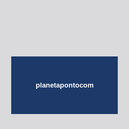
Esse Rio é Meu
planetapontocom