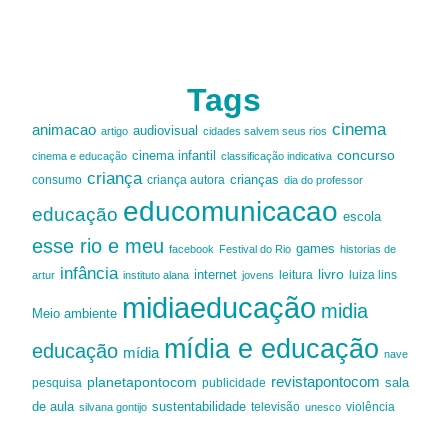
Tags
cinema
animacao
audiovisual
artigo
cidades salvem seus rios
cinema infantil
concurso
cinema e educação
classificação indicativa
criança
criança autora
crianças
consumo
dia do professor
educomunicacao
educação
escola
esse rio e meu
games
facebook
Festival do Rio
historias de
infância
livro
internet
leitura
luiza lins
artur
instituto alana
jovens
midiaeducação
midia
Meio ambiente
mídia e educação
educação
mídia
nave
revistapontocom
planetapontocom
sala
publicidade
pesquisa
de aula
sustentabilidade
silvana gontijo
televisão
unesco
violência