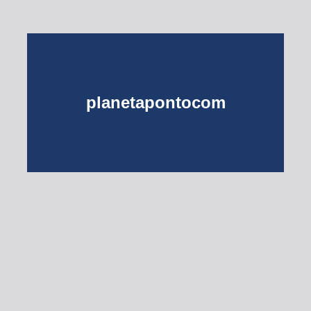
planetapontocom
Turma do Planeta