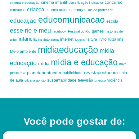
cinema infantil
concurso
cinema e educação
classificação indicativa
criança
criança autora
crianças
consumo
dia do professor
educomunicacao
educação
escola
esse rio e meu
games
facebook
Festival do Rio
historias de
infância
livro
internet
leitura
luiza lins
artur
instituto alana
jovens
midiaeducação
midia
Meio ambiente
mídia e educação
educação
mídia
nave
revistapontocom
planetapontocom
sala
publicidade
pesquisa
de aula
sustentabilidade
silvana gontijo
televisão
unesco
violência
Você pode gostar de: