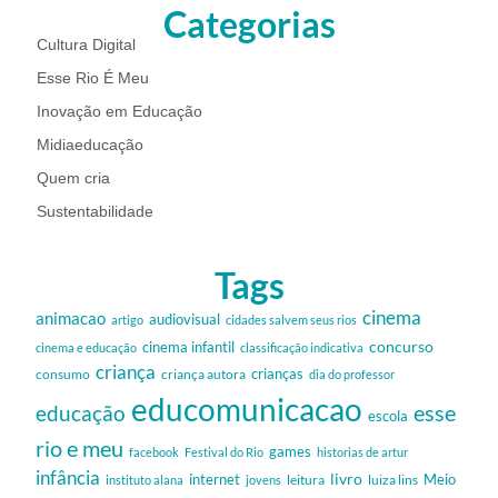
Categorias
Cultura Digital
Esse Rio É Meu
Inovação em Educação
Midiaeducação
Quem cria
Sustentabilidade
Tags
cinema
animacao
audiovisual
artigo
cidades salvem seus rios
cinema infantil
concurso
cinema e educação
classificação indicativa
criança
criança autora
crianças
consumo
dia do professor
educomunicacao
esse
educação
escola
rio e meu
games
facebook
Festival do Rio
historias de artur
infância
livro
internet
Meio
leitura
luiza lins
instituto alana
jovens