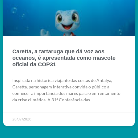
Caretta, a tartaruga que dá voz aos
oceanos, é apresentada como mascote
oficial da COP31
Inspirada na histórica viajante das costas de Antalya,
Caretta, personagem interativa convida o público a
conhecer a importância dos mares para o enfrentamento
da crise climática. A 31ª Conferência das
28/07/2026