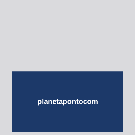
Esse Rio é Meu
planetapontocom