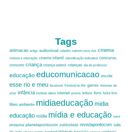
Tags
cinema
animacao
audiovisual
artigo
cidades salvem seus rios
cinema infantil
concurso
cinema e educação
classificação indicativa
criança
criança autora
crianças
consumo
dia do professor
educomunicacao
educação
escola
esse rio e meu
games
facebook
Festival do Rio
historias de
infância
livro
internet
leitura
luiza lins
artur
instituto alana
jovens
midiaeducação
midia
Meio ambiente
mídia e educação
educação
mídia
nave
revistapontocom
planetapontocom
sala
publicidade
pesquisa
de aula
sustentabilidade
silvana gontijo
televisão
unesco
violência