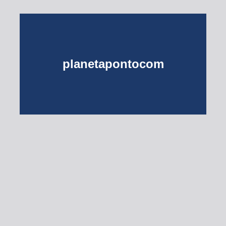
planetapontocom
Turma do Planeta