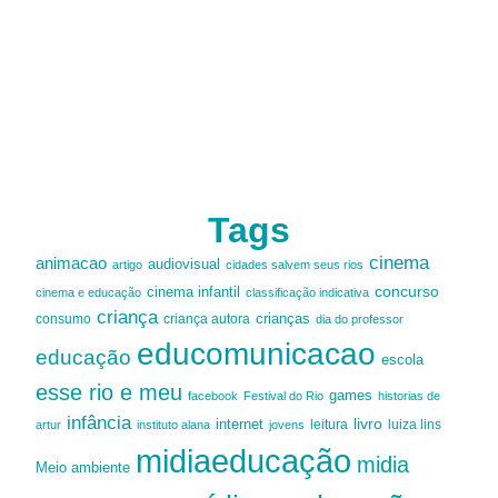
Tags
cinema
animacao
audiovisual
artigo
cidades salvem seus rios
cinema infantil
concurso
cinema e educação
classificação indicativa
criança
criança autora
crianças
consumo
dia do professor
educomunicacao
educação
escola
esse rio e meu
games
facebook
Festival do Rio
historias de
infância
livro
internet
leitura
luiza lins
artur
instituto alana
jovens
midiaeducação
midia
Meio ambiente