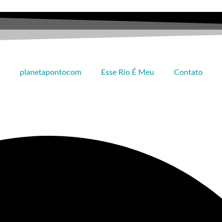
planetapontocom
Esse Rio É Meu
Contato